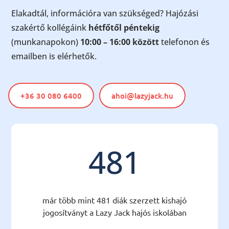
Elakadtál, információra van szükséged? Hajózási
szakértő kollégáink
hétfőtől péntekig
(munkanapokon)
10:00 – 16:00 között
telefonon és
emailben is elérhetők.
+36 30 080 6400
ahoi@lazyjack.hu
481
már több mint 481 diák szerzett kishajó
jogosítványt a Lazy Jack hajós iskolában