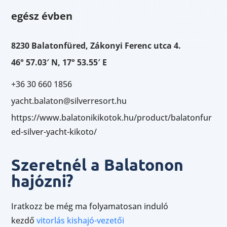
egész évben
8230 Balatonfüred, Zákonyi Ferenc utca 4.
46° 57.03′ N, 17° 53.55′ E
+36 30 660 1856
yacht.balaton@silverresort.hu
https://www.balatonikikotok.hu/product/balatonfur
ed-silver-yacht-kikoto/
Szeretnél a Balatonon
hajózni?
Iratkozz be még ma folyamatosan induló
kezdő
vitorlás kishajó-vezetői