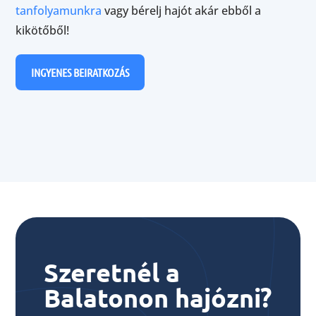
tanfolyamunkra
vagy bérelj hajót akár ebből a
kikötőből!
INGYENES BEIRATKOZÁS
Szeretnél a
Balatonon hajózni?