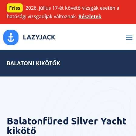
Friss
2026. július 17-ét követő vizsgák esetén a
hatósági vizsgadíjak változnak.
Részletek
BALATONI KIKÖTŐK
Balatonfüred Silver Yacht
kikötő