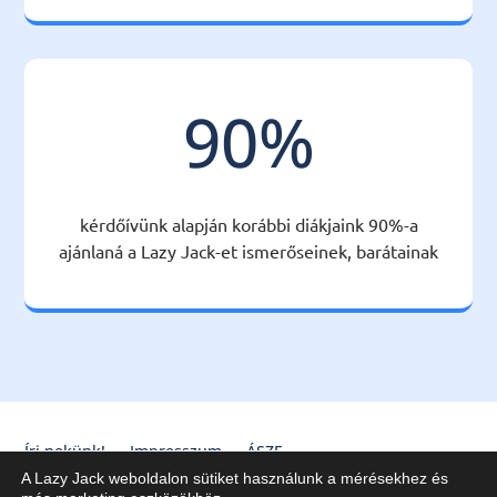
90
%
kérdőívünk alapján korábbi diákjaink 90%-a
ajánlaná a Lazy Jack-et ismerőseinek, barátainak
Írj nekünk!
Impresszum
ÁSZF
A Lazy Jack weboldalon sütiket használunk a mérésekhez és
Lazy Jack Kft. © 2020-2025