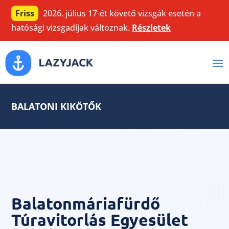
Friss
2026. július 17-ét követő vizsgák esetén a
hatósági vizsgadíjak változnak.
Részletek
BALATONI KIKÖTŐK
Balatonmáriafürdő
Túravitorlás Egyesület