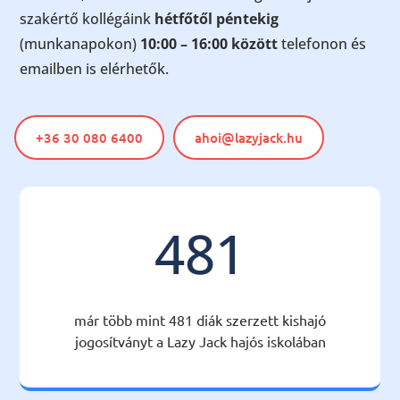
szakértő kollégáink
hétfőtől péntekig
(munkanapokon)
10:00 – 16:00 között
telefonon és
emailben is elérhetők.
+36 30 080 6400
ahoi@lazyjack.hu
481
már több mint 481 diák szerzett kishajó
jogosítványt a Lazy Jack hajós iskolában