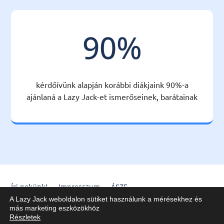
90
%
kérdőívünk alapján korábbi diákjaink 90%-a
ajánlaná a Lazy Jack-et ismerőseinek, barátainak
Írj nekünk!
Impresszum
ÁSZF
A Lazy Jack weboldalon sütiket használunk a mérésekhez és
Lazy Jack Kft. © 2020-2025
más marketing eszközökhöz
Részletek