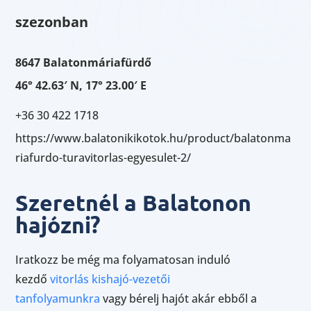
szezonban
8647 Balatonmáriafürdő
46° 42.63′ N, 17° 23.00′ E
+36 30 422 1718
https://www.balatonikikotok.hu/product/balatonma
riafurdo-turavitorlas-egyesulet-2/
Szeretnél a Balatonon
hajózni?
Iratkozz be még ma folyamatosan induló
kezdő
vitorlás kishajó-vezetői
tanfolyamunkra
vagy bérelj hajót akár ebből a