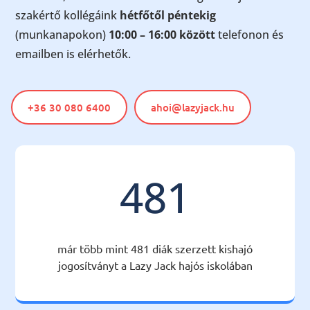
szakértő kollégáink
hétfőtől péntekig
(munkanapokon)
10:00 – 16:00 között
telefonon és
emailben is elérhetők.
+36 30 080 6400
ahoi@lazyjack.hu
481
már több mint 481 diák szerzett kishajó
jogosítványt a Lazy Jack hajós iskolában