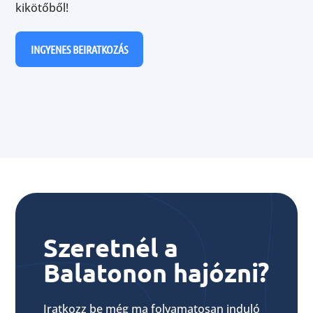
kikötőből!
INGYENES BEIRATKOZÁS
Szeretnél a
Balatonon hajózni?
Iratkozz be még ma folyamatosan induló