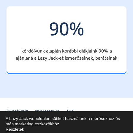
90
%
kérdőívünk alapján korábbi diákjaink 90%-a
ajánlaná a Lazy Jack-et ismerőseinek, barátainak
Írj nekünk!
Impresszum
ÁSZF
A Lazy Jack weboldalon sütiket használunk a mérésekhez és
Lazy Jack Kft. © 2020-2025
más marketing eszközökhöz
Részletek