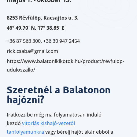
8253 Révfülöp, Kacsajtos u. 3.
46° 49.70′ N, 17° 38.85′ E
+36 87 563 300, +36 30 947 2454
rick.csaba@gmail.com
https://www.balatonikikotok.hu/product/revfulop-
uduloszallo/
Szeretnél a Balatonon
hajózni?
Iratkozz be még ma folyamatosan induló
kezdő
vitorlás kishajó-vezetői
tanfolyamunkra
vagy bérelj hajót akár ebből a