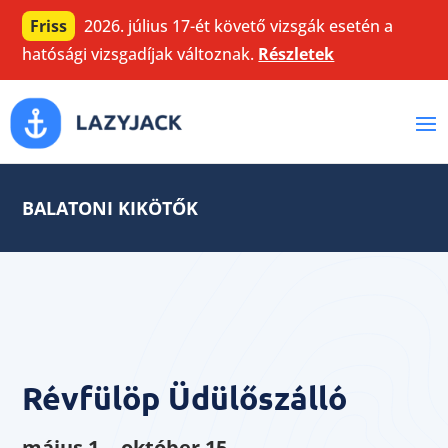
Friss
2026. július 17-ét követő vizsgák esetén a
hatósági vizsgadíjak változnak.
Részletek
BALATONI KIKÖTŐK
Révfülöp Üdülőszálló
május 1. - október 15.