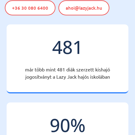
+36 30 080 6400
ahoi@lazyjack.hu
481
már több mint 481 diák szerzett kishajó
jogosítványt a Lazy Jack hajós iskolában
90
%