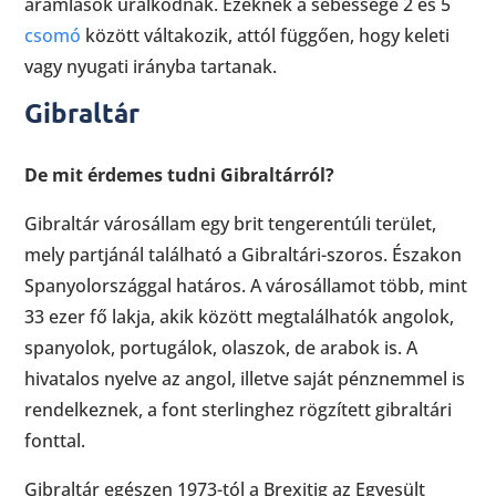
áramlások uralkodnak. Ezeknek a sebessége 2 és 5
csomó
között váltakozik, attól függően, hogy keleti
vagy nyugati irányba tartanak.
Gibraltár
De mit érdemes tudni Gibraltárról?
Gibraltár városállam egy brit tengerentúli terület,
mely partjánál található a Gibraltári-szoros. Északon
Spanyolországgal határos. A városállamot több, mint
33 ezer fő lakja, akik között megtalálhatók angolok,
spanyolok, portugálok, olaszok, de arabok is. A
hivatalos nyelve az angol, illetve saját pénznemmel is
rendelkeznek, a font sterlinghez rögzített gibraltári
fonttal.
Gibraltár egészen 1973-tól a Brexitig az Egyesült