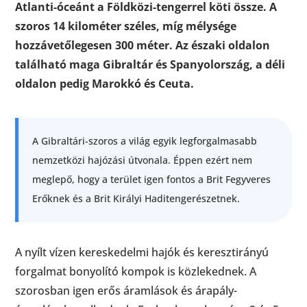
Atlanti-óceánt a Földközi-tengerrel köti össze. A
szoros 14 kilométer széles, míg mélysége
hozzávetőlegesen 300 méter. Az északi oldalon
található maga Gibraltár és Spanyolország, a déli
oldalon pedig Marokkó és Ceuta.
A Gibraltári-szoros a világ egyik legforgalmasabb
nemzetközi hajózási útvonala. Éppen ezért nem
meglepő, hogy a terület igen fontos a Brit Fegyveres
Erőknek és a Brit Királyi Haditengerészetnek.
A nyílt vízen kereskedelmi hajók és keresztirányú
forgalmat bonyolító kompok is közlekednek. A
szorosban igen erős áramlások és árapály-