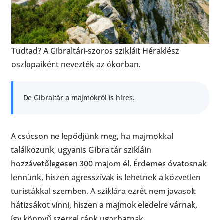
Tudtad? A Gibraltári-szoros szikláit Héraklész
oszlopaiként nevezték az ókorban.
De Gibraltár a majmokról is híres.
A csúcson ne lepődjünk meg, ha majmokkal
találkozunk, ugyanis Gibraltár szikláin
hozzávetőlegesen 300 majom él. Érdemes óvatosnak
lennünk, hiszen agresszívak is lehetnek a közvetlen
turistákkal szemben. A sziklára ezrét nem javasolt
hátizsákot vinni, hiszen a majmok eledelre várnak,
így könnyű szerrel ránk ugorhatnak.