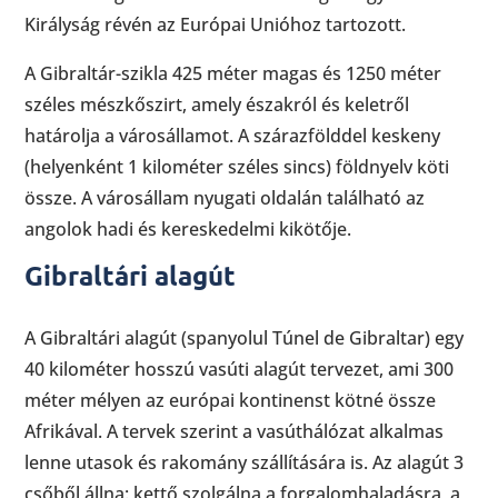
Királyság révén az Európai Unióhoz tartozott.
A Gibraltár-szikla 425 méter magas és 1250 méter
széles mészkőszirt, amely északról és keletről
határolja a városállamot. A szárazfölddel keskeny
(helyenként 1 kilométer széles sincs) földnyelv köti
össze. A városállam nyugati oldalán található az
angolok hadi és kereskedelmi kikötője.
Gibraltári alagút
A Gibraltári alagút (spanyolul Túnel de Gibraltar) egy
40 kilométer hosszú vasúti alagút tervezet, ami 300
méter mélyen az európai kontinenst kötné össze
Afrikával. A tervek szerint a vasúthálózat alkalmas
lenne utasok és rakomány szállítására is. Az alagút 3
csőből állna: kettő szolgálna a forgalomhaladásra, a