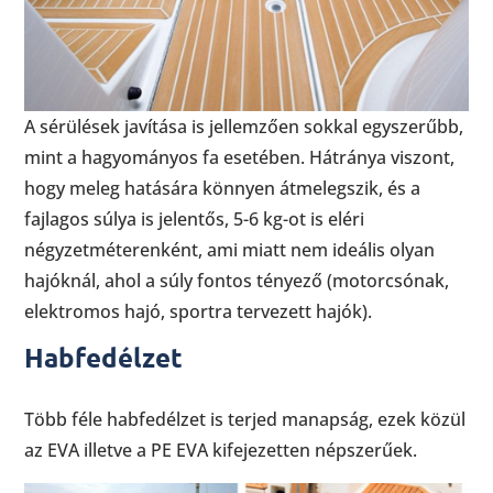
A sérülések javítása is jellemzően sokkal egyszerűbb,
mint a hagyományos fa esetében. Hátránya viszont,
hogy meleg hatására könnyen átmelegszik, és a
fajlagos súlya is jelentős, 5-6 kg-ot is eléri
négyzetméterenként, ami miatt nem ideális olyan
hajóknál, ahol a súly fontos tényező (motorcsónak,
elektromos hajó, sportra tervezett hajók).
Habfedélzet
Több féle habfedélzet is terjed manapság, ezek közül
az EVA illetve a PE EVA kifejezetten népszerűek.