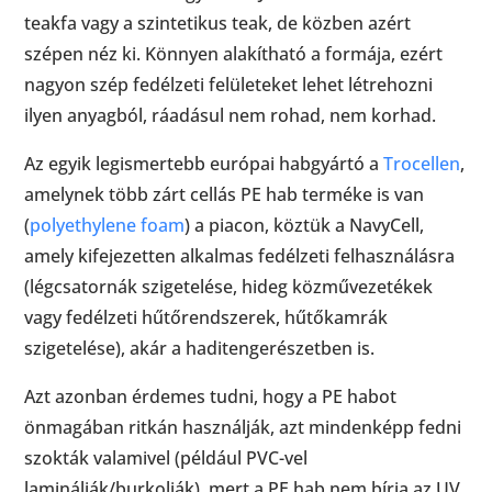
teakfa vagy a szintetikus teak, de közben azért
szépen néz ki. Könnyen alakítható a formája, ezért
nagyon szép fedélzeti felületeket lehet létrehozni
ilyen anyagból, ráadásul nem rohad, nem korhad.
Az egyik legismertebb európai habgyártó a
Trocellen
,
amelynek több zárt cellás PE hab terméke is van
(
polyethylene foam
) a piacon, köztük a NavyCell,
amely kifejezetten alkalmas fedélzeti felhasználásra
(légcsatornák szigetelése, hideg közművezetékek
vagy fedélzeti hűtőrendszerek, hűtőkamrák
szigetelése), akár a haditengerészetben is.
Azt azonban érdemes tudni, hogy a PE habot
önmagában ritkán használják, azt mindenképp fedni
szokták valamivel (például PVC-vel
laminálják/burkolják), mert a PE hab nem bírja az UV