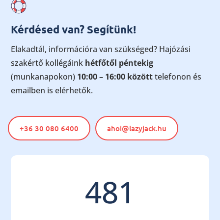
Kérdésed van? Segítünk!
Elakadtál, információra van szükséged? Hajózási
szakértő kollégáink
hétfőtől péntekig
(munkanapokon)
10:00 – 16:00 között
telefonon és
emailben is elérhetők.
+36 30 080 6400
ahoi@lazyjack.hu
481