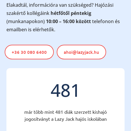
Elakadtál, információra van szükséged? Hajózási
szakértő kollégáink
hétfőtől péntekig
(munkanapokon)
10:00 – 16:00 között
telefonon és
emailben is elérhetők.
+36 30 080 6400
ahoi@lazyjack.hu
481
már több mint 481 diák szerzett kishajó
jogosítványt a Lazy Jack hajós iskolában