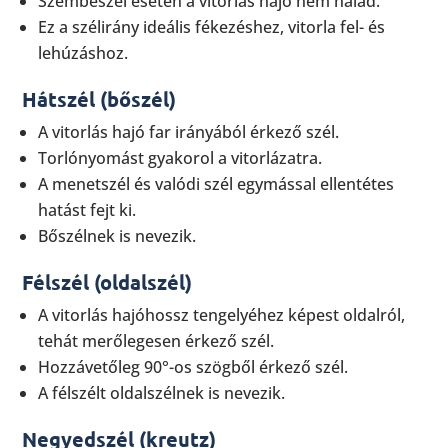
Szembeszél esetén a vitorlás hajó nem halad.
Ez a szélirány ideális fékezéshez, vitorla fel- és
lehúzáshoz.
Hátszél (bőszél)
A vitorlás hajó far irányából érkező szél.
Torlónyomást gyakorol a vitorlázatra.
A menetszél és valódi szél egymással ellentétes
hatást fejt ki.
Bőszélnek is nevezik.
Félszél (oldalszél)
A vitorlás hajóhossz tengelyéhez képest oldalról,
tehát merőlegesen érkező szél.
Hozzávetőleg 90°-os szögből érkező szél.
A félszélt oldalszélnek is nevezik.
Negyedszél (kreutz)