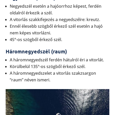
Negyedszél esetén a hajóorrhoz képest, ferdén
oldalról érkezik a szél.
A vitorlás szakkifejezés a negyedszélre: kreutz.
Ennél élesebb szögből érkező szél esetén a hajó
nem képes vitorlázni.
45°-os szögből érkező szél.
Háromnegyedszél (raum)
A háromnegyedszél ferdén hátulról éri a vitorlát.
Körülbelül 135°-os szögből érkező szél.
A háromnegyedszelet a vitorlás szakzsargon
“raum” néven ismeri.