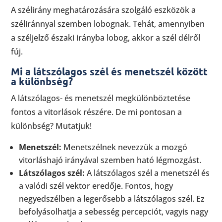
A szélirány meghatározására szolgáló eszközök a
széliránnyal szemben lobognak. Tehát, amennyiben
a széljelző északi irányba lobog, akkor a szél délről
fúj.
Mi a látszólagos szél és menetszél között
a különbség?
A látszólagos- és menetszél megkülönböztetése
fontos a vitorlások részére. De mi pontosan a
különbség? Mutatjuk!
Menetszél:
Menetszélnek nevezzük a mozgó
vitorláshajó irányával szemben ható légmozgást.
Látszólagos szél:
A látszólagos szél a menetszél és
a valódi szél vektor eredője. Fontos, hogy
negyedszélben a legerősebb a látszólagos szél. Ez
befolyásolhatja a sebesség percepciót, vagyis nagy