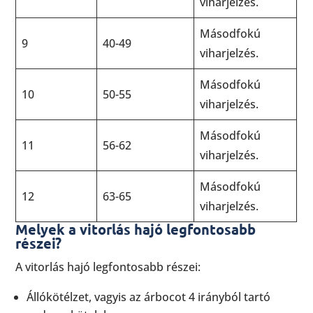
viharjelzés.
Másodfokú
9
40-49
viharjelzés.
Másodfokú
10
50-55
viharjelzés.
Másodfokú
11
56-62
viharjelzés.
Másodfokú
12
63-65
viharjelzés.
Melyek a vitorlás hajó legfontosabb
részei?
A vitorlás hajó legfontosabb részei:
Állókötélzet, vagyis az árbocot 4 irányból tartó