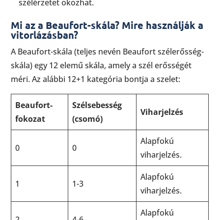
szélérzetet okozhat.
Mi az a Beaufort-skála? Mire használják a
vitorlázásban?
A Beaufort-skála (teljes nevén Beaufort szélerősség-
skála) egy 12 elemű skála, amely a szél erősségét
méri. Az alábbi 12+1 kategória bontja a szelet:
Beaufort-
Szélsebesség
Viharjelzés
fokozat
(csomó)
Alapfokú
0
0
viharjelzés.
Alapfokú
1
1-3
viharjelzés.
Alapfokú
2
4-6