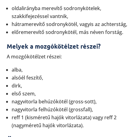
oldalirányba merevítő sodronykötelek,
szakkifejezéssel vantnik,
hátramerevítő sodronykötél, vagyis az achterstág,
előremerevítő sodronykötél, más néven forstág.
Melyek a mozgókötélzet részei?
A mozgókötélzet részei:
alba,
alsóél feszítő,
dirk,
első szem,
nagyvitorla behúzókötél (gross-sott),
nagyvitorla felhúzókötél (grossfall),
reff 1 (kisméretű hajók vitorlázata) vagy reff 2
(nagyméretű hajók vitorlázata).