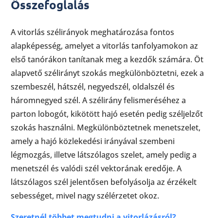
Összefoglalás
A vitorlás szélirányok meghatározása fontos
alapképesség, amelyet a vitorlás tanfolyamokon az
első tanórákon tanítanak meg a kezdők számára. Öt
alapvető szélirányt szokás megkülönböztetni, ezek a
szembeszél, hátszél, negyedszél, oldalszél és
háromnegyed szél. A szélirány felismeréséhez a
parton lobogót, kikötött hajó esetén pedig széljelzőt
szokás használni. Megkülönböztetnek menetszelet,
amely a hajó közlekedési irányával szembeni
légmozgás, illetve látszólagos szelet, amely pedig a
menetszél és valódi szél vektorának eredője. A
látszólagos szél jelentősen befolyásolja az érzékelt
sebességet, mivel nagy szélérzetet okoz.
Szeretnél többet megtudni a vitorlázásról?