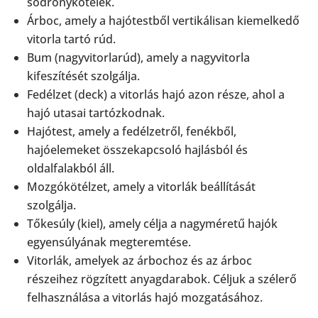
sodronykötelek.
Árboc, amely a hajótestből vertikálisan kiemelkedő
vitorla tartó rúd.
Bum (nagyvitorlarúd), amely a nagyvitorla
kifeszítését szolgálja.
Fedélzet (deck) a vitorlás hajó azon része, ahol a
hajó utasai tartózkodnak.
Hajótest, amely a fedélzetről, fenékből,
hajóelemeket összekapcsoló hajlásból és
oldalfalakból áll.
Mozgókötélzet, amely a vitorlák beállítását
szolgálja.
Tőkesúly (kiel), amely célja a nagyméretű hajók
egyensúlyának megteremtése.
Vitorlák, amelyek az árbochoz és az árboc
részeihez rögzített anyagdarabok. Céljuk a szélerő
felhasználása a vitorlás hajó mozgatásához.