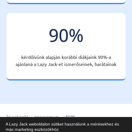
90
%
kérdőívünk alapján korábbi diákjaink 90%-a
ajánlaná a Lazy Jack-et ismerőseinek, barátainak
Írj nekünk!
Impresszum
ÁSZF
A Lazy Jack weboldalon sütiket használunk a mérésekhez és
Lazy Jack Kft. © 2020-2025
más marketing eszközökhöz