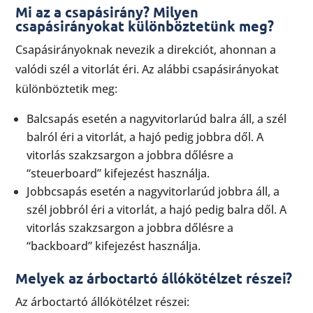
Mi az a csapásirány? Milyen
csapásirányokat különböztetünk meg?
Csapásirányoknak nevezik a direkciót, ahonnan a
valódi szél a vitorlát éri. Az alábbi csapásirányokat
különböztetik meg:
Balcsapás esetén a ​​nagyvitorlarúd balra áll, a szél
balról éri a vitorlát, a hajó pedig jobbra dől. A
vitorlás szakzsargon a jobbra dőlésre a
“steuerboard” kifejezést használja.
Jobbcsapás esetén a ​​nagyvitorlarúd jobbra áll, a
szél jobbról éri a vitorlát, a hajó pedig balra dől. A
vitorlás szakzsargon a jobbra dőlésre a
“backboard” kifejezést használja.
Melyek az árboctartó állókötélzet részei?
Az árboctartó állókötélzet részei: