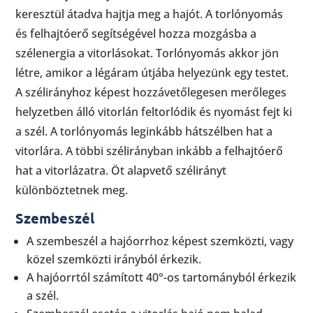
keresztül átadva hajtja meg a hajót. A torlónyomás
és felhajtóerő segítségével hozza mozgásba a
szélenergia a vitorlásokat. Torlónyomás akkor jön
létre, amikor a légáram útjába helyezünk egy testet.
A szélirányhoz képest hozzávetőlegesen merőleges
helyzetben álló vitorlán feltorlódik és nyomást fejt ki
a szél. A torlónyomás leginkább hátszélben hat a
vitorlára. A többi szélirányban inkább a felhajtóerő
hat a vitorlázatra. Öt alapvető szélirányt
különböztetnek meg.
Szembeszél
A szembeszél a hajóorrhoz képest szemközti, vagy
közel szemközti irányból érkezik.
A hajóorrtól számított 40°-os tartományból érkezik
a szél.