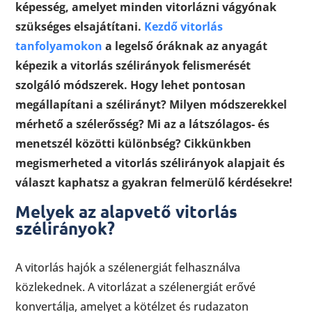
képesség, amelyet minden vitorlázni vágyónak
szükséges elsajátítani.
Kezdő vitorlás
tanfolyamokon
a legelső óráknak az anyagát
képezik a vitorlás szélirányok felismerését
szolgáló módszerek. Hogy lehet pontosan
megállapítani a szélirányt? Milyen módszerekkel
mérhető a szélerősség? Mi az a látszólagos- és
menetszél közötti különbség? Cikkünkben
megismerheted a vitorlás szélirányok alapjait és
választ kaphatsz a gyakran felmerülő kérdésekre!
Melyek az alapvető vitorlás
szélirányok?
A vitorlás hajók a szélenergiát felhasználva
közlekednek. A vitorlázat a szélenergiát erővé
konvertálja, amelyet a kötélzet és rudazaton