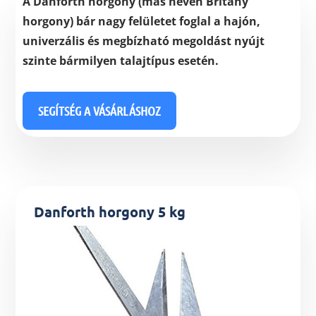
A Danforth horgony (más néven Britany
horgony) bár nagy felületet foglal a hajón,
univerzális és megbízható megoldást nyújt
szinte bármilyen talajtípus esetén.
SEGÍTSÉG A VÁSÁRLÁSHOZ
Danforth horgony 5 kg