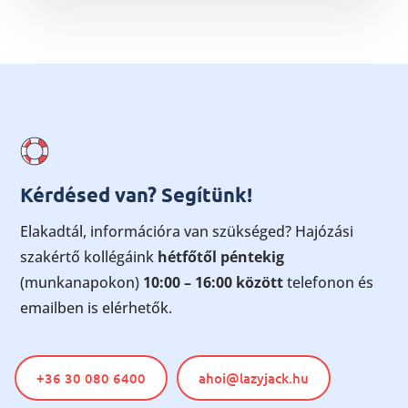
Kérdésed van? Segítünk!
Elakadtál, információra van szükséged? Hajózási
szakértő kollégáink
hétfőtől péntekig
(munkanapokon)
10:00 – 16:00 között
telefonon és
emailben is elérhetők.
+36 30 080 6400
ahoi@lazyjack.hu