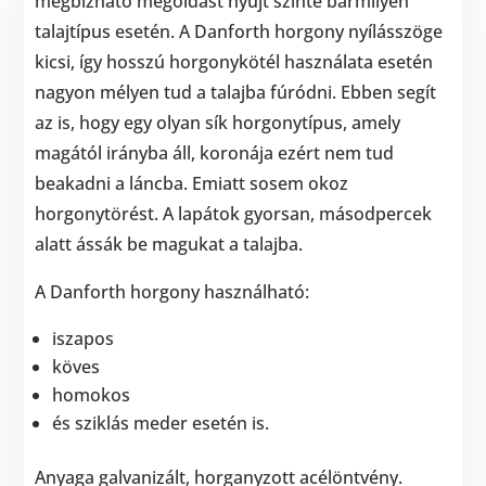
megbízható megoldást nyújt szinte bármilyen
talajtípus esetén. A Danforth horgony nyílásszöge
kicsi, így hosszú horgonykötél használata esetén
nagyon mélyen tud a talajba fúródni. Ebben segít
az is, hogy egy olyan sík horgonytípus, amely
magától irányba áll, koronája ezért nem tud
beakadni a láncba. Emiatt sosem okoz
horgonytörést. A lapátok gyorsan, másodpercek
alatt ássák be magukat a talajba.
A Danforth horgony használható:
iszapos
köves
homokos
és sziklás meder esetén is.
Anyaga galvanizált, horganyzott acélöntvény.