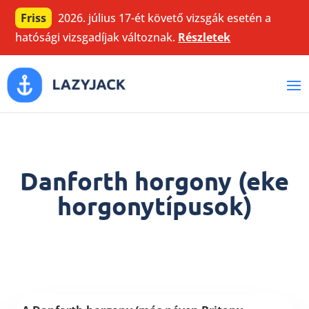
Friss
2026. július 17-ét követő vizsgák esetén a
hatósági vizsgadíjak változnak.
Részletek
Danforth horgony (eke
horgonytípusok)