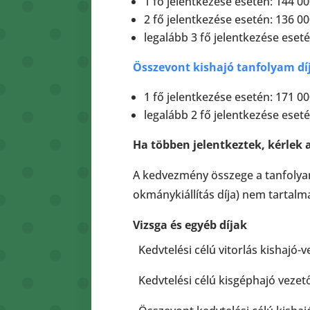
1 fő jelentkezése esetén: 144 000
2 fő jelentkezése esetén: 136 00
legalább 3 fő jelentkezése eseté
Összevont kishajó tanfolyam dí
1 fő jelentkezése esetén: 171 000
legalább 2 fő jelentkezése eseté
Ha többen jelentkeztek, kérlek 
A kedvezmény összege a tanfolyam d
okmánykiállítás díja) nem tartalma
Vizsga és egyéb díjak
Kedvtelési célú vitorlás kishajó-v
Kedvtelési célú kisgéphajó vezető