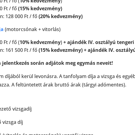
 Ft / fő (
10% kedvezmény
)
0 Ft / fő
(15% kedvezmény)
n: 128 000 Ft / fő
(20% kedvezmény)
ja
(motorcsónak + vitorlás)
 Ft / fő (
10% kedvezmény
)
+ ajándék IV. osztályú tenger
n: 161 500 Ft / fő
(15% kedvezmény) + ajándék IV. osztály
a jelentkezés során adjátok meg egymás neveit!
íjából kerül levonásra. A tanfolyam díja a vizsga és egyéb 
zza. A feltüntetett árak bruttó árak (tárgyi adómentes).
ezető vizsgadíj
 vizsga díj