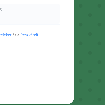
teleket
és a
Részvételi