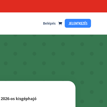
JELENTKEZÉS
Belépés
 2026-os kisgéphajó