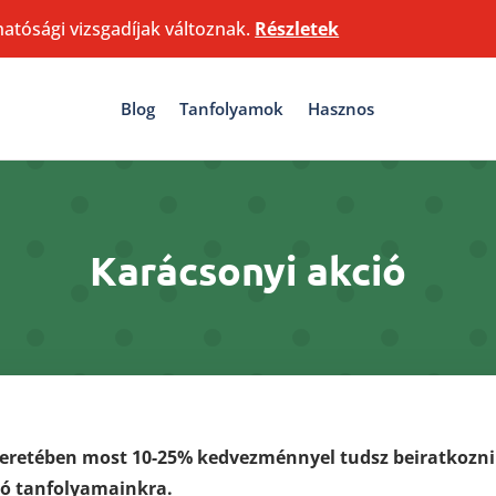
hatósági vizsgadíjak változnak.
Részletek
Blog
Tanfolyamok
Hasznos
Karácsonyi akció
eretében most 10-25% kedvezménnyel tudsz beiratkozni
jó tanfolyamainkra.