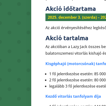
Akció időtartama
2025. december 3. (szerda) – 20
Az akció érvényesítéséhez legkéső
Akció tartalma
Az akcióban a Lazy Jack összes be
balatonszemesi vitorlás kishajó 
Kisgéphajó (motorcsónak) tanfo
1 fő jelentkezése esetén: 85 000 F
2 fő jelentkezése esetén: 80 000
legalább 3 fő jelentkezése eseté
Kezdő vitorlás tanfolyam díja