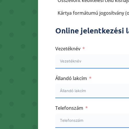
Összevont kedvtelési célú kishaj
Kártya formátumú jogosítvány (o
Online jelentkezési 
Vezetéknév
Állandó lakcím
Telefonszám