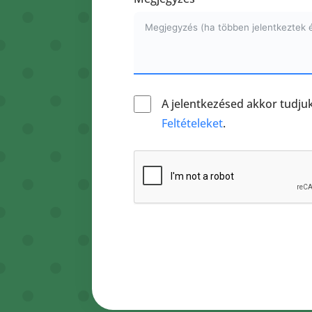
A jelentkezésed akkor tudjuk
Feltételeket
.