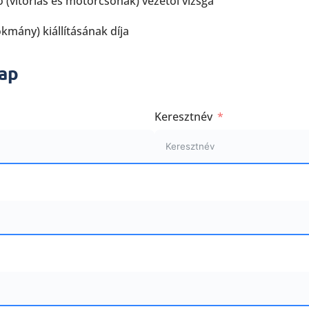
ó (vitorlás és motorcsónak) vezetői vizsga
kmány) kiállításának díja
lap
Keresztnév