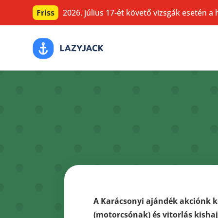
Friss
2026. július 17-ét követő vizsgák esetén a 
A Karácsonyi ajándék akciónk k
(motorcsónak) és vitorlás kisha