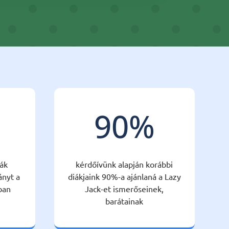
90
%
ák
kérdőívünk alapján korábbi
ányt a
diákjaink 90%-a ajánlaná a Lazy
ban
Jack-et ismerőseinek,
barátainak