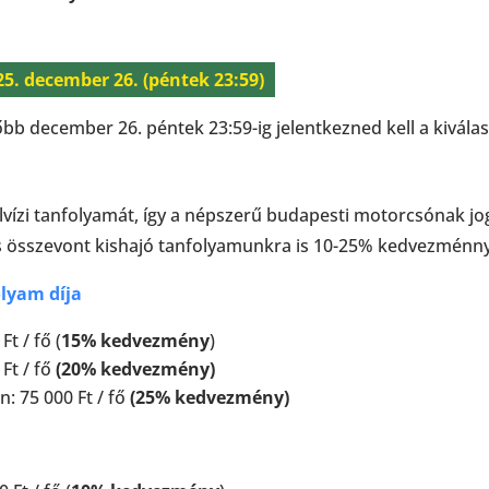
25. december 26. (péntek 23:59)
bb december 26. péntek 23:59-ig jelentkezned kell a kiválas
lvízi tanfolyamát, így a népszerű budapesti motorcsónak jo
és összevont kishajó tanfolyamunkra is 10-25% kedvezménny
lyam díja
t / fő (
15% kedvezmény
)
 Ft / fő
(20% kedvezmény)
n: 75 000 Ft / fő
(25% kedvezmény)