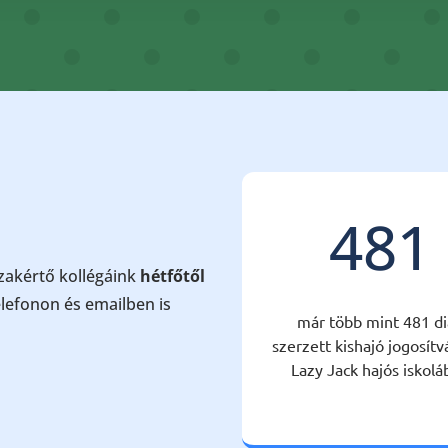
481
szakértő kollégáink
hétfőtől
lefonon és emailben is
már több mint 481 di
szerzett kishajó jogosítv
Lazy Jack hajós iskolá