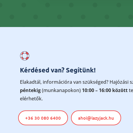
Kérdésed van? Segítünk!
Elakadtál, információra van szükséged? Hajózási 
péntekig
(munkanapokon)
10:00 – 16:00 között
te
elérhetők.
+36 30 080 6400
ahoi@lazyjack.hu