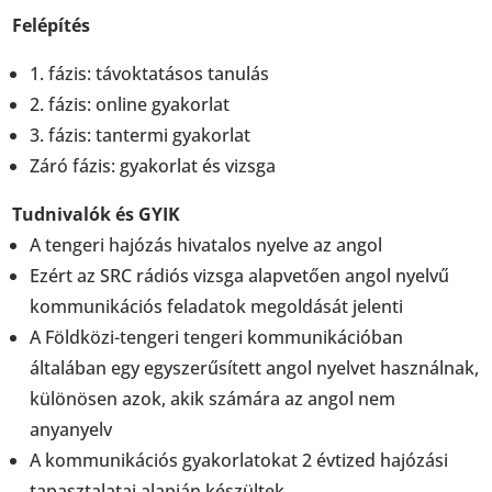
Felépítés
1. fázis: távoktatásos tanulás
2. fázis: online gyakorlat
3. fázis: tantermi gyakorlat
Záró fázis: gyakorlat és vizsga
Tudnivalók és GYIK
A tengeri hajózás hivatalos nyelve az angol
Ezért az SRC rádiós vizsga alapvetően angol nyelvű
kommunikációs feladatok megoldását jelenti
A Földközi-tengeri tengeri kommunikációban
általában egy egyszerűsített angol nyelvet használnak,
különösen azok, akik számára az angol nem
anyanyelv
A kommunikációs gyakorlatokat 2 évtized hajózási
tapasztalatai alapján készültek.