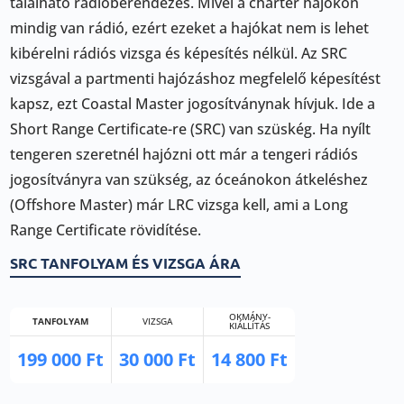
található rádióberendezés. Mivel a charter hajókon
mindig van rádió, ezért ezeket a hajókat nem is lehet
kibérelni rádiós vizsga és képesítés nélkül. Az SRC
vizsgával a partmenti hajózáshoz megfelelő képesítést
kapsz, ezt Coastal Master jogosítványnak hívjuk. Ide a
Short Range Certificate-re (SRC) van szüskég. Ha nyílt
tengeren szeretnél hajózni ott már a tengeri rádiós
jogosítványra van szükség, az óceánokon átkeléshez
(Offshore Master) már LRC vizsga kell, ami a Long
Range Certificate rövidítése.
SRC TANFOLYAM ÉS VIZSGA ÁRA
OKMÁNY-
TANFOLYAM
VIZSGA
KIÁLLÍTÁS
199 000 Ft
30 000 Ft
14 800 Ft