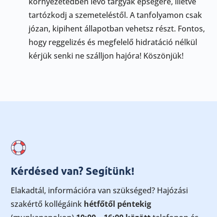
környezetedben lévő tárgyak épségére, illetve
tartózkodj a szemeteléstől.
A tanfolyamon csak
józan, kipihent állapotban vehetsz részt. Fontos,
hogy
reggelizés és megfelelő hidratáció nélkül
kérjük senki ne szálljon hajóra! Köszönjük!
Kérdésed van? Segítünk!
Elakadtál, információra van szükséged? Hajózási
szakértő kollégáink
hétfőtől péntekig