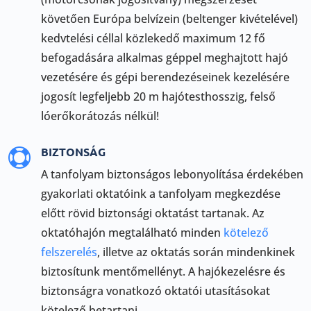
követően Európa belvízein (beltenger kivételével)
kedvtelési céllal közlekedő maximum 12 fő
befogadására alkalmas géppel meghajtott hajó
vezetésére és gépi berendezéseinek kezelésére
jogosít legfeljebb 20 m hajótesthosszig, felső
lóerőkorátozás nélkül!
BIZTONSÁG

A tanfolyam biztonságos lebonyolítása érdekében
gyakorlati oktatóink a tanfolyam megkezdése
előtt rövid biztonsági oktatást tartanak. Az
oktatóhajón megtalálható minden
kötelező
felszerelés
, illetve az oktatás során mindenkinek
biztosítunk mentőmellényt. A hajókezelésre és
biztonságra vonatkozó oktatói utasításokat
kötelező betartani.