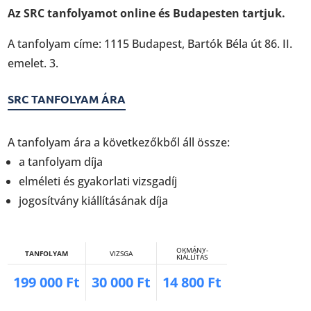
Az SRC tanfolyamot online és Budapesten tartjuk.
A tanfolyam címe: 1115 Budapest, Bartók Béla út 86. II.
emelet. 3.
SRC TANFOLYAM ÁRA
A tanfolyam ára a következőkből áll össze:
a tanfolyam díja
elméleti és gyakorlati vizsgadíj
jogosítvány kiállításának díja
OKMÁNY-
TANFOLYAM
VIZSGA
KIÁLLÍTÁS
199 000 Ft
30 000 Ft
14 800 Ft