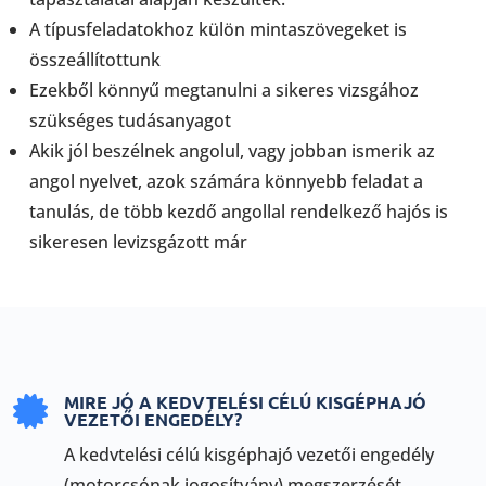
A típusfeladatokhoz külön mintaszövegeket is
összeállítottunk
Ezekből könnyű megtanulni a sikeres vizsgához
szükséges tudásanyagot
Akik jól beszélnek angolul, vagy jobban ismerik az
angol nyelvet, azok számára könnyebb feladat a
tanulás, de több kezdő angollal rendelkező hajós is
sikeresen levizsgázott már
MIRE JÓ A KEDVTELÉSI CÉLÚ KISGÉPHAJÓ

VEZETŐI ENGEDÉLY?
A kedvtelési célú kisgéphajó vezetői engedély
(motorcsónak jogosítvány) megszerzését