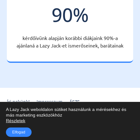
90
%
kérdőívünk alapján korábbi diákjaink 90%-a
ajánlaná a Lazy Jack-et ismerőseinek, barátainak
Írj nekünk!
Impresszum
ÁSZF
A Lazy Jack weboldalon sütiket használunk a mérésekhez és
Lazy Jack Kft. © 2020-2025
más marketing eszközökhöz
Részletek
Elfogad