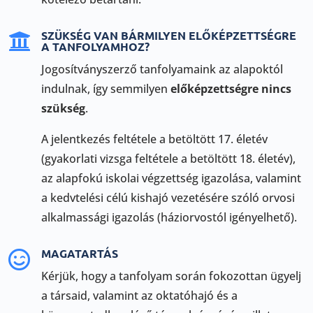
SZÜKSÉG VAN BÁRMILYEN ELŐKÉPZETTSÉGRE

A TANFOLYAMHOZ?
Jogosítványszerző tanfolyamaink az alapoktól
indulnak, így semmilyen
előképzettségre nincs
szükség
.
A jelentkezés feltétele a betöltött 17. életév
(gyakorlati vizsga feltétele a betöltött 18. életév),
az alapfokú iskolai végzettség igazolása, valamint
a kedvtelési célú kishajó vezetésére szóló orvosi
alkalmassági igazolás (háziorvostól igényelhető).
MAGATARTÁS

Kérjük, hogy a tanfolyam során fokozottan ügyelj
a társaid, valamint az oktatóhajó és a