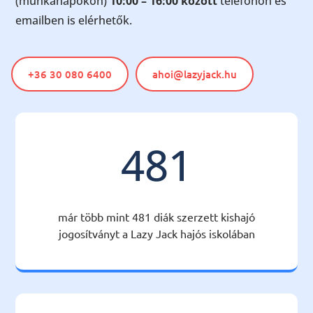
(munkanapokon)
10:00 – 16:00 között
telefonon és
emailben is elérhetők.
+36 30 080 6400
ahoi@lazyjack.hu
481
már több mint 481 diák szerzett kishajó
jogosítványt a Lazy Jack hajós iskolában