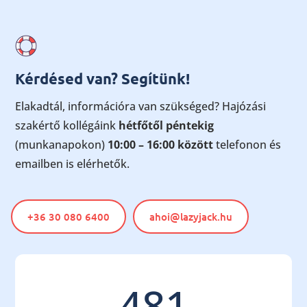
Kérdésed van? Segítünk!
Elakadtál, információra van szükséged? Hajózási
szakértő kollégáink
hétfőtől péntekig
(munkanapokon)
10:00 – 16:00 között
telefonon és
emailben is elérhetők.
+36 30 080 6400
ahoi@lazyjack.hu
481