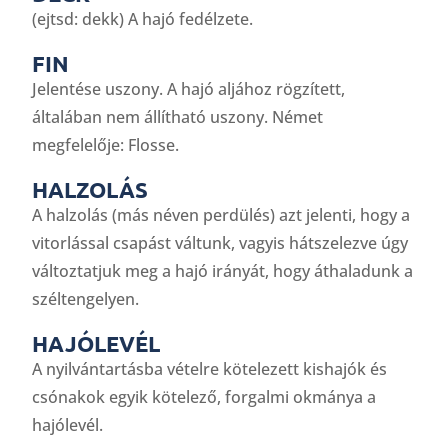
(ejtsd: dekk) A hajó fedélzete.
FIN
Jelentése uszony. A hajó aljához rögzített,
általában nem állítható uszony. Német
megfelelője: Flosse.
HALZOLÁS
A halzolás (más néven perdülés) azt jelenti, hogy a
vitorlással csapást váltunk, vagyis hátszelezve úgy
változtatjuk meg a hajó irányát, hogy áthaladunk a
széltengelyen.
HAJÓLEVÉL
A nyilvántartásba vételre kötelezett kishajók és
csónakok egyik kötelező, forgalmi okmánya a
hajólevél.