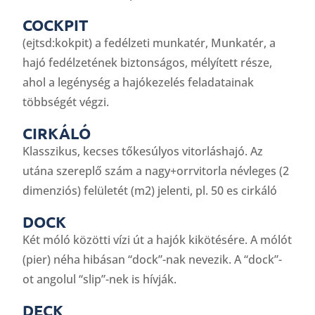
COCKPIT
(ejtsd:kokpit) a fedélzeti munkatér, Munkatér, a
hajó fedélzetének biztonságos, mélyített része,
ahol a legénység a hajó­kezelés feladatainak
többségét végzi.
CIRKÁLÓ
Klasszikus, kecses tőkesúlyos vitorláshajó. Az
utána szereplő szám a nagy+orrvitorla névleges (2
dimenziós) felületét (m2) jelenti, pl. 50 es cirkáló
DOCK
Két móló közötti vízi út a hajók kikötésére. A mólót
(pier) néha hibásan “dock”-nak nevezik. A “dock”-
ot angolul “slip”-nek is hívják.
DECK