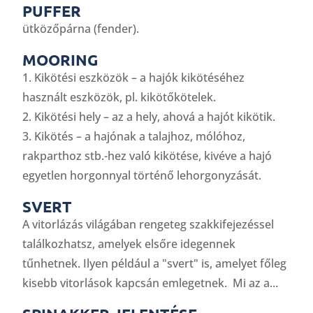
PUFFER
ütközőpárna (fender).
MOORING
1. Kikötési eszközök – a hajók kikötéséhez
használt eszközök, pl. kikötőkötelek.
2. Kikötési hely – az a hely, ahová a hajót kikötik.
3. Kikötés – a hajónak a talajhoz, mólóhoz,
rakparthoz stb.-hez való kikötése, kivéve a hajó
egyetlen horgonnyal történő lehorgonyzását.
SVERT
A vitorlázás világában rengeteg szakkifejezéssel
találkozhatsz, amelyek elsőre idegennek
tűnhetnek. Ilyen például a "svert" is, amelyet főleg
kisebb vitorlások kapcsán emlegetnek. Mi az a...