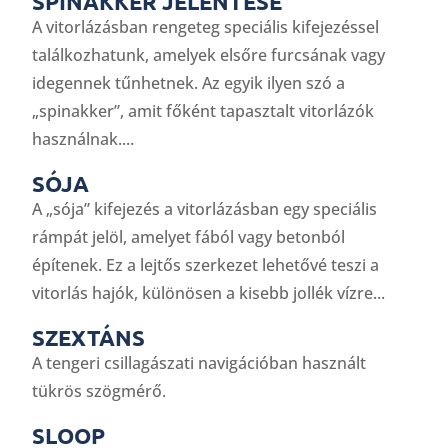
SPINAKKER JELENTÉSE
A vitorlázásban rengeteg speciális kifejezéssel
találkozhatunk, amelyek elsőre furcsának vagy
idegennek tűnhetnek. Az egyik ilyen szó a
„spinakker”, amit főként tapasztalt vitorlázók
használnak....
SÓJA
A „sója” kifejezés a vitorlázásban egy speciális
rámpát jelöl, amelyet fából vagy betonból
építenek. Ez a lejtős szerkezet lehetővé teszi a
vitorlás hajók, különösen a kisebb jollék vízre...
SZEXTÁNS
A tengeri csillagászati navigációban használt
tükrös szögmérő.
SLOOP