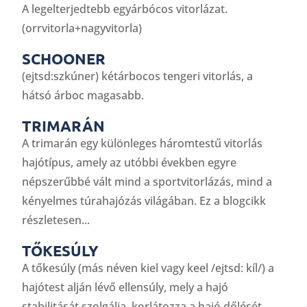
A legelterjedtebb egyárbócos vitorlázat.
(orrvitorla+nagyvitorla)
SCHOONER
(ejtsd:szkúner) kétárbocos tengeri vitorlás, a
hátsó árboc magasabb.
TRIMARÁN
A trimarán egy különleges háromtestű vitorlás
hajótípus, amely az utóbbi években egyre
népszerűbbé vált mind a sportvitorlázás, mind a
kényelmes túrahajózás világában. Ez a blogcikk
részletesen...
TŐKESÚLY
A tőkesúly (más néven kiel vagy keel /ejtsd: kíl/) a
hajótest alján lévő ellensúly, mely a hajó
stabilitását szolgálja, korlátozza a hajó dőlését.