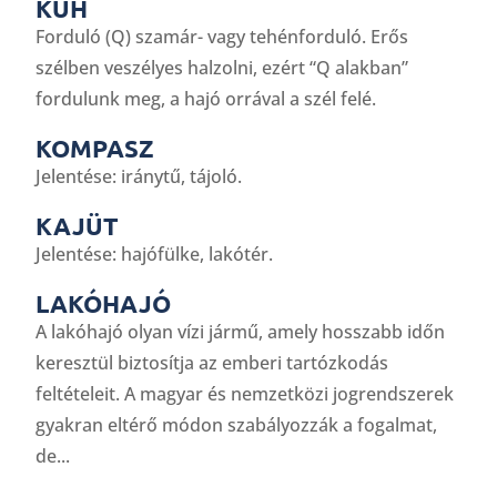
KUH
Forduló (Q) szamár- vagy tehénforduló. Erős
szélben veszélyes halzolni, ezért “Q alakban”
fordulunk meg, a hajó orrával a szél felé.
KOMPASZ
Jelentése: iránytű, tájoló.
KAJÜT
Jelentése: hajófülke, lakótér.
LAKÓHAJÓ
A lakóhajó olyan vízi jármű, amely hosszabb időn
keresztül biztosítja az emberi tartózkodás
feltételeit. A magyar és nemzetközi jogrendszerek
gyakran eltérő módon szabályozzák a fogalmat,
de...