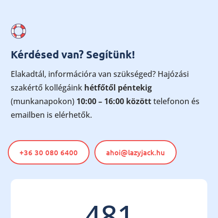
Kérdésed van? Segítünk!
Elakadtál, információra van szükséged? Hajózási
szakértő kollégáink
hétfőtől péntekig
(munkanapokon)
10:00 – 16:00 között
telefonon és
emailben is elérhetők.
+36 30 080 6400
ahoi@lazyjack.hu
481