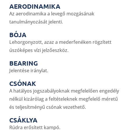
AERODINAMIKA
Az aerodinamika a levegő mozgásának
tanulmányozását jelenti.
BÓJA
Lehorgonyzott, azaz a mederfenéken rögzített
úszóképes vízi jelzőeszköz.
BEARING
Jelentése iránylat.
CSÓNAK
A hatályos jogszabályoknak megfelelően engedély
nélkül kizárólag a feltételeknek megfelelő méretű
és teljesítményű csónak vezethető.
CSÁKLYA
Rúdra erősített kampó.