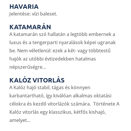
HAVARIA
Jelentése: vízi baleset.
KATAMARÁN
A katamarán szó hallatán a legtöbb embernek a
luxus és a tengerparti nyaralások képei ugranak
be. Nem véletlenül: ezek a két- vagy többtestű
hajók az utóbbi évtizedekben hatalmas
népszerűségre...
KALÓZ VITORLÁS
A Kalóz hajó stabil, tágas és könnyen
karbantartható, így kiválóan alkalmas oktatási
célokra és kezdő vitorlázók számára. Története A
Kalóz vitorlás egy klasszikus, kétfős kishajó,
amelyet...